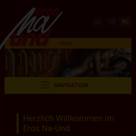
DE
EN
RO
6666
NAVIGATION
Herzlich Willkommen im
Eros Na-Und